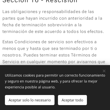
Sección 16 - Rescisión
Las obligaciones y responsabilidades de las
partes que hayan incurrido con anterioridad a la
fecha de terminación sobrevivirán a la
terminación de este acuerdo a todos los efectos.
Estas Condiciones de servicio son efectivos a
menos que y hasta que sea terminado por ti o
nosotros. Puedes terminar estos Términos de
Servicio en cualquier momento por avisarnos que
ya no deseas utilizar nuestros servicios, o cuando
dejes de usar nuestro sitio.
Utilizamos cookies para permitir un correcto funcionamiento
y seguro en nuestra página web, y para ofrecer la mejor
Si a nuestro juicio, fallas, o se sospecha que haz
experiencia posible al usuario.
fallado, en el cumplimiento de cualquier término o
disposición de estas Condiciones de Servicio,
Aceptar solo lo necesario
Aceptar todo
también podemos terminar este acuerdo en