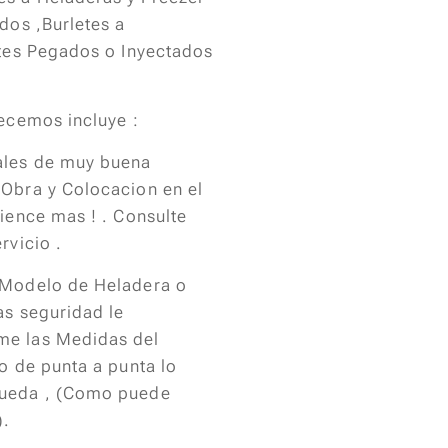
ados ,Burletes a
etes Pegados o Inyectados
recemos incluye :
ales de muy buena
 Obra y Colocacion en el
pience mas ! . Consulte
rvicio .
 Modelo de Heladera o
as seguridad le
me las Medidas del
ho de punta a punta lo
pueda , (Como puede
).