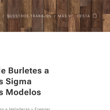
O
NUESTROS TRABAJOS
MÁS
CESTA
e Burletes a
s Sigma
s Modelos
s a Heladeras y Freezer