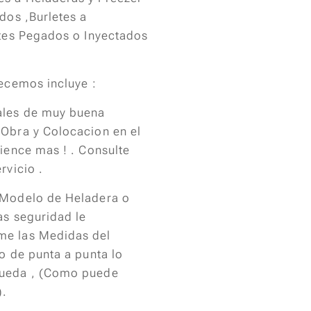
ados ,Burletes a
etes Pegados o Inyectados
recemos incluye :
ales de muy buena
 Obra y Colocacion en el
pience mas ! . Consulte
rvicio .
 Modelo de Heladera o
as seguridad le
me las Medidas del
ho de punta a punta lo
pueda , (Como puede
).