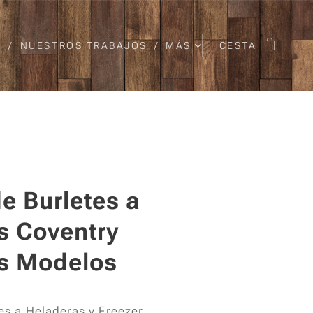
O
NUESTROS TRABAJOS
MÁS
CESTA
e Burletes a
s Coventry
s Modelos
s a Heladeras y Freezer