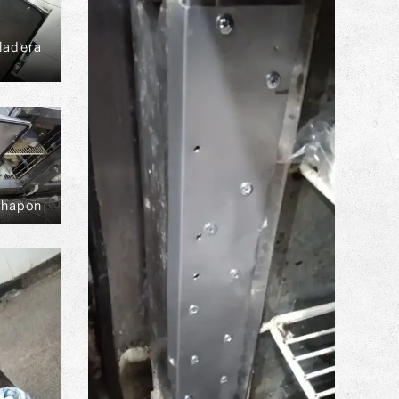
ladera
chapon