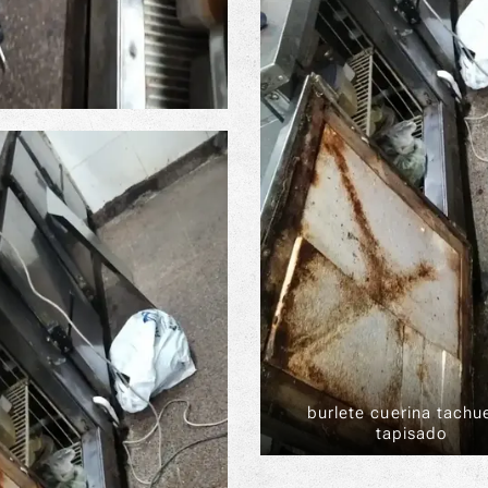
burlete cuerina tachu
tapisado